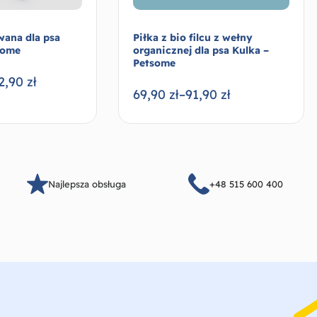
wana dla psa
Piłka z bio filcu z wełny
some
organicznej dla psa Kulka –
Petsome
2,90
zł
69,90
zł
–
91,90
zł
Wybierz opcje
Wybierz opcje
Najlepsza obsługa
+48 515 600 400