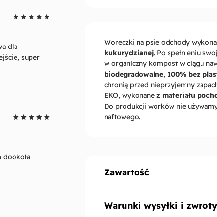
Oceniono
5
na 5
Woreczki na psie odchody wykon
wa dla
kukurydzianej
. Po spełnieniu swoj
jście, super
w organiczny kompost w ciągu nawe
biodegradowalne
,
100% bez plas
chronią przed nieprzyjemny zapac
EKO, wykonane
z materiału poch
Do produkcji worków nie używam
naftowego.
Oceniono
5
na 5
im dookoła
Zawartość
Warunki wysyłki i zwroty