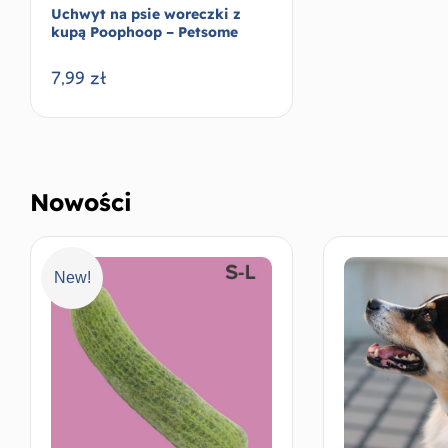
Uchwyt na psie woreczki z
kupą Poophoop – Petsome
7,99
zł
Wybierz opcje
Nowości
New!