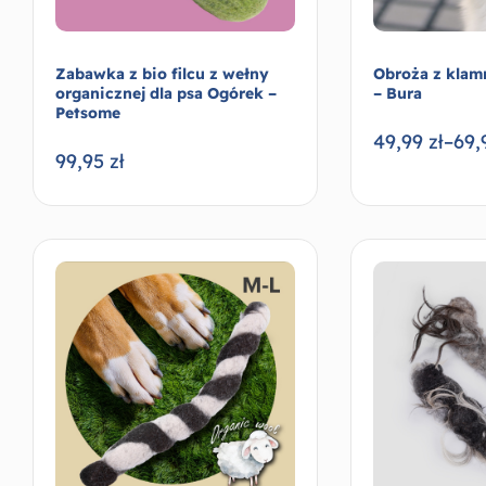
Zabawka z bio filcu z wełny
Obroża z klam
organicznej dla psa Ogórek –
– Bura
Petsome
49,99
zł
–
69,
99,95
zł
Wybierz opcje