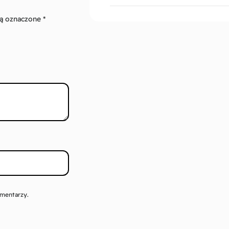
ą oznaczone
*
omentarzy.