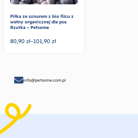
Piłka ze sznurem z bio filcu z
wełny organicznej dla psa
Rzutka – Petsome
80,90
zł
–
101,90
zł
Wybierz opcje
info@petsome.com.pl