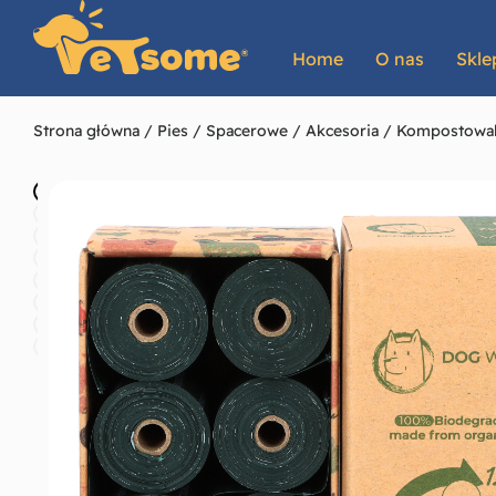
Home
O nas
Skle
Strona główna
/
Pies
/
Spacerowe
/
Akcesoria
/ Kompostowaln