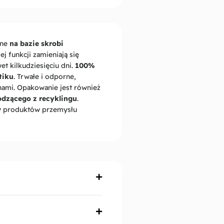
ane
na bazie skrobi
ej funkcji zamieniają się
t kilkudziesięciu dni.
100%
tiku
. Trwałe i odporne,
hami. Opakowanie jest również
odzącego z recyklingu
.
y produktów przemysłu