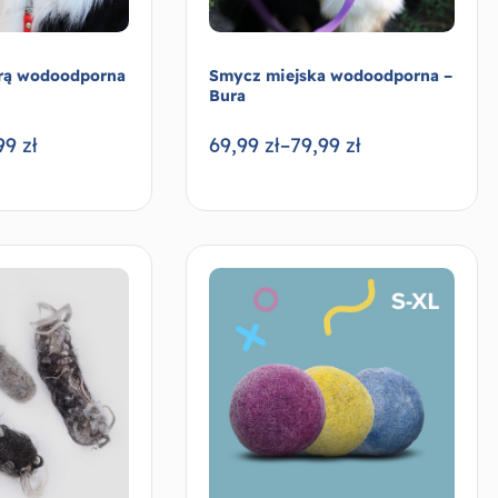
rą wodoodporna
Smycz miejska wodoodporna –
Bura
99
zł
69,99
zł
–
79,99
zł
Wybierz opcje
Wybierz opcje