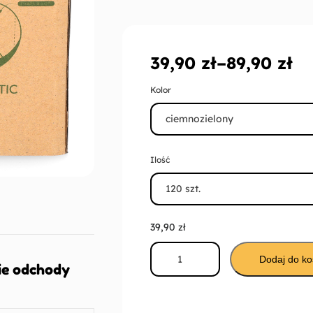
podstawie
ocen
klientów
39,90
zł
–
89,90
zł
Kolor
Ilość
39,90
zł
Dodaj do ko
ie odchody