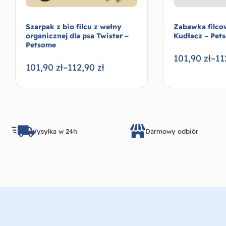
Szarpak z bio filcu z wełny
Zabawka filco
organicznej dla psa Twister –
Kudłacz – Pet
Petsome
101,90
zł
–
11
101,90
zł
–
112,90
zł
Wybierz opcje
Wysyłka w 24h
Darmowy odbiór