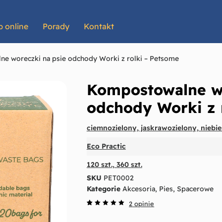
p online
Porady
Kontakt
e woreczki na psie odchody Worki z rolki – Petsome
Kompostowalne wo
odchody Worki z 
ciemnozielony, jaskrawozielony, niebie
Eco Practic
120 szt., 360 szt.
SKU
PET0002
Kategorie
Akcesoria
,
Pies
,
Spacerowe
2
opinie
Oceniony
2
5.00
na
5 na